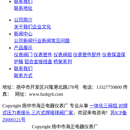
联系我们
联系地址
公司简介
关于我们
企业文化
新闻中心
公司新闻
行业新闻
常见问题
产品展示
仪表阀门
仪表管件
仪表阀组
仪表管件配件
仪表保温保
护箱
铝合金接线盒
桥架系列
联系我们
联系方式
地址：扬中市开发区兴隆港北路278号 电话：13327759800 传
真： 网址：www.hzdqyb.com
Copyright 扬中市海正电器仪表厂 专业从事
一体化三阀组
,
对焊
式压力表接头
,
三片式焊接球阀厂家
，欢迎来电咨询！
苏ICP备
20000121号
Copyright 扬中市海正电器仪表厂